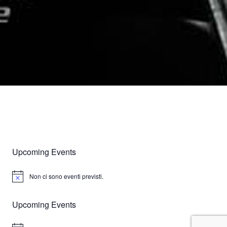
Upcoming Events
Non ci sono eventi previsti.
N
o
t
Upcoming Events
i
c
e