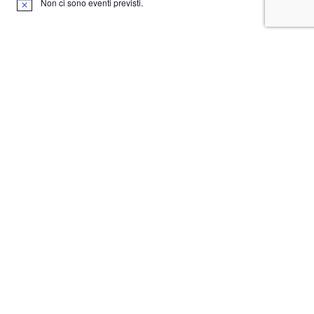
Non ci sono eventi previsti.
Notice
English
Deutsch
Italiano
Email
antonello@marafioti.de
Telefono
+491714324254
Fax
+493062985433