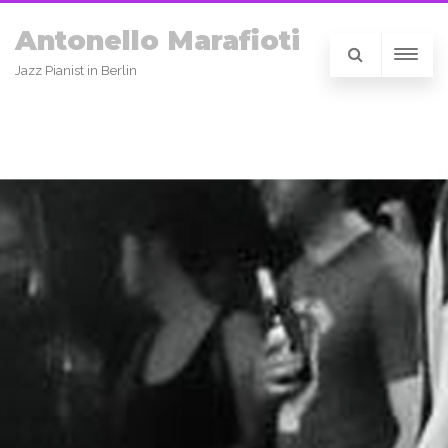
Antonello Marafioti
Jazz Pianist in Berlin