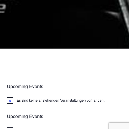
Upcoming Events
Es sind keine anstehenden Veranstaltungen vorhanden.
H
i
n
Upcoming Events
w
e
i