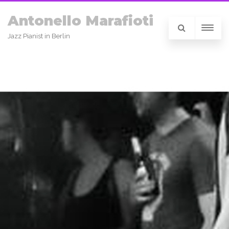
Antonello Marafioti
Jazz Pianist in Berlin