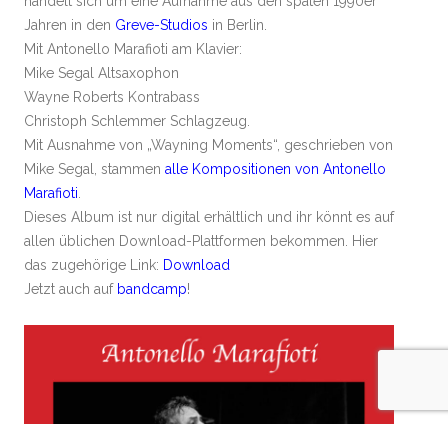
handelt sich um eine Aufnahme aus den späten 1990er
Jahren in den
Greve-Studios
in Berlin.
Mit Antonello Marafioti am Klavier:
Mike Segal Altsaxophon
Wayne Roberts Kontrabass
Christoph Schlemmer Schlagzeug.
Mit Ausnahme von „Wayning Moments“, geschrieben von
Mike Segal, stammen
alle Kompositionen von Antonello
Marafioti
.
Dieses Album ist nur digital erhältlich und ihr könnt es auf
allen üblichen Download-Plattformen bekommen. Hier
das zugehörige Link:
Download
Jetzt auch auf
bandcamp
!